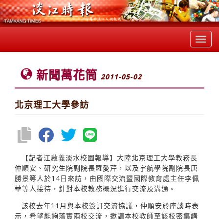
Toggl
navig
新聞萬花筒
2011-05-02
北京理工大學參訪
【記者江啟義淡水校園報導】大陸北京理工大學教務長
仲順安、研究生院副院長羅愛芹，以及宇航學院副院長唐
勝景等人於14日來訪，由國際交流暨國際教育處主任李佩
華等人接待，針對本校教務概況進行交流及溝通。
該校去年11月與本校簽訂交流協議，仲順安於座談時表
示，希望能夠落實兩校交流，邀請本校教師至該校密集講