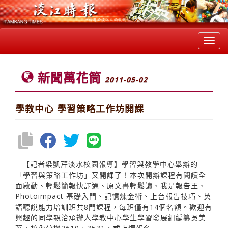
Toggl
navig
新聞萬花筒
2011-05-02
學教中心 學習策略工作坊開課
【記者梁凱芹淡水校園報導】學習與教學中心舉辦的
「學習與策略工作坊」又開課了！本次開辦課程有閱讀全
面啟動、輕鬆簡報快譯通、原文書輕鬆讀、我是報告王、
Photoimpact 基礎入門、記憶煉金術、上台報告技巧、英
語聽說能力培訓班共8門課程，每班僅有14個名額。歡迎有
興趣的同學親洽承辦人學教中心學生學習發展組編纂吳美