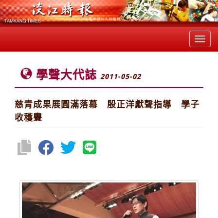
Toggl
navig
學聲大代誌
2011-05-02
慈青成果展圓滿落幕 殷正洋獻聲指導 學子
收穫豐