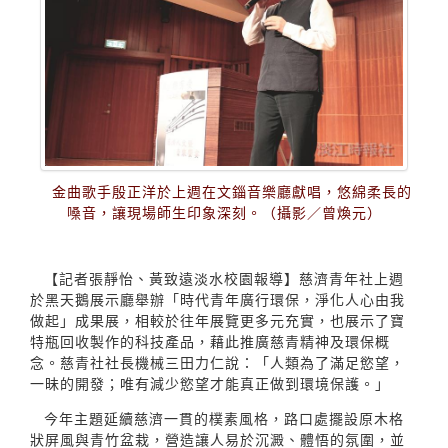
金曲歌手殷正洋於上週在文錙音樂廳獻唱，悠綿柔長的
嗓音，讓現場師生印象深刻。（攝影／曾煥元）
【記者張靜怡、黃致遠淡水校園報導】慈濟青年社上週
於黑天鵝展示廳舉辦「時代青年廣行環保，淨化人心由我
做起」成果展，相較於往年展覽更多元充實，也展示了寶
特瓶回收製作的科技產品，藉此推廣慈青精神及環保概
念。慈青社社長機械三田力仁說：「人類為了滿足慾望，
一昧的開發；唯有減少慾望才能真正做到環境保護。」
今年主題延續慈濟一貫的樸素風格，路口處擺設原木格
狀屏風與青竹盆栽，營造讓人易於沉澱、體悟的氛圍，並