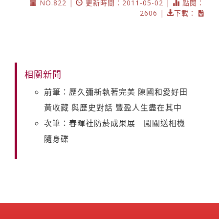
NO.822 |
更新時間：2011-05-02 |
點閱：
2606 |
下載：
相關新聞
前筆：歷久彌新執著完美 陳國和愛好田
黃收藏 與歷史對話 豐盈人生盡在其中
次筆：春暉社防菸成果展 闖關送相機
隨身碟