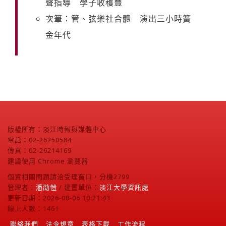
聲指導 學子收穫豐
次筆：管、弦樂社合體 演出三小時簧
金年代
版權所有：淡江時報與媒體中心
電話：02-26250584
傳真：02-26214169
建議使用 Chrome 瀏覽器
個資相關問題請洽受理窗口，分機2799
管理者：
潘劭愷
/ 建置單位：
淡江大學資訊處
更新日期：2026-08-06 10:21:43
線上人數：1461
聯絡我們
法令規章
表格下載
工作流程