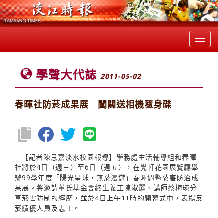
Toggl
navig
學聲大代誌
2011-05-02
春暉社防菸成果展 闖關送相機隨身碟
【記者陳思嘉淡水校園報導】學務處生活輔導組和春暉
社將於4日（週三）至6日（週五），在覺軒花園展覽廳舉
辦99學年度「陽光星球，無菸漫遊」春暉週暨菸害防治成
果展。將邀請董氏基金會終生義工陳淑麗、講師蔡梅瑛分
享菸害防制的經歷，並於4日上午11時的開幕式中，表揚反
菸績優人員及志工。