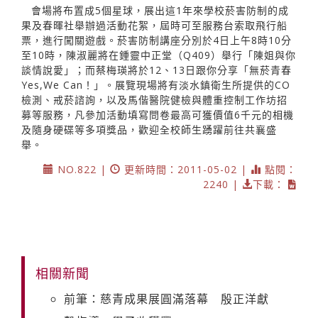
會場將布置成5個星球，展出這1年來學校菸害防制的成
果及春暉社舉辦過活動花絮，屆時可至服務台索取飛行船
票，進行闖關遊戲。菸害防制講座分別於4日上午8時10分
至10時，陳淑麗將在鍾靈中正堂（Q409）舉行「陳姐與你
談情說愛」；而蔡梅瑛將於12、13日跟你分享「無菸青春
Yes,We Can！」。展覽現場將有淡水鎮衛生所提供的CO
檢測、戒菸諮詢，以及馬偕醫院健檢與體重控制工作坊招
募等服務，凡參加活動填寫問卷最高可獲價值6千元的相機
及隨身硬碟等多項獎品，歡迎全校師生踴躍前往共襄盛
舉。
NO.822 |
更新時間：2011-05-02 |
點閱：
2240 |
下載：
相關新聞
前筆：慈青成果展圓滿落幕 殷正洋獻