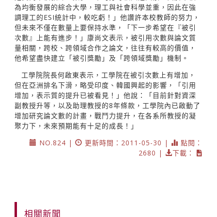
為均衡發展的綜合大學，理工與社會科學並重，因此在強
調理工的ESI統計中，較吃虧！」他讚許本校教師的努力，
但未來不僅在數量上要保持水準，「下一步希望在『被引
次數』上能有進步！」康尚文表示，被引用次數與論文質
量相關，跨校、跨領域合作之論文，往往有較高的價值，
他希望盡快建立「被引獎勵」及「跨領域獎勵」機制。
工學院院長何啟東表示，工學院在被引次數上有增加，
但在亞洲排名下滑，略受印度、韓國興起的影響，「引用
增加，表示質的提升已被看見！」他說：「目前針對資深
副教授升等，以及助理教授的8年條款，工學院內已啟動了
增加研究論文數的計畫，戰鬥力提升，在各系所教授的凝
聚力下，未來預期能有十足的成長！」
NO.824 |
更新時間：2011-05-30 |
點閱：
2680 |
下載：
相關新聞