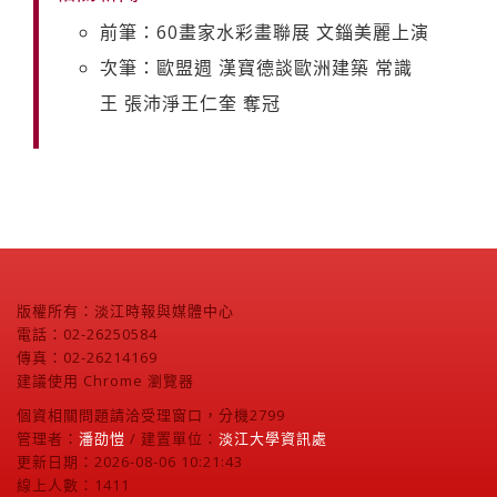
前筆：60畫家水彩畫聯展 文錙美麗上演
次筆：歐盟週 漢寶德談歐洲建築 常識
王 張沛淨王仁奎 奪冠
版權所有：淡江時報與媒體中心
電話：02-26250584
傳真：02-26214169
建議使用 Chrome 瀏覽器
個資相關問題請洽受理窗口，分機2799
管理者：
潘劭愷
/ 建置單位：
淡江大學資訊處
更新日期：2026-08-06 10:21:43
線上人數：1411