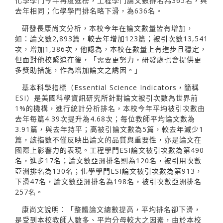
化學學門今年再度進榜，工程學門論文數排名為365名，與
去年相同；化學學門排名略下滑，為636名。
研發長康尚文分析，本校今年在論文數量皆有增加，
如：論文數2,893篇，較去年增加123篇；被引次數13,541
次，增加1,386次，他認為，本校在數量上有進步且穩定，
但面對他校緊追在後，「需要更努力，研發處也會提供更
多獎助措施，作為增加論文之誘因。」
基本科學指標（Essential Science Indicators，簡稱
ESI）是美國科學資訊研究所針對論文被引次數為世界前
1%的機構，進行統計分析排名，本校今年平均被引次數由
去年每篇4.39次提升為4.68次；每位教師平均論文數為
3.91篇，與去年持平；高被引論文數為5篇，較去年減少1
篇，該指數不僅反映出論文的品質與重要性，亦是論文在
國際上影響力的表現。工程學門ESI論文被引次數為第490
名，進步17名；論文數亞洲排名則為120名，被引用次數
亞洲排名為130名；化學學門ESI論文被引次數為第913，
下滑47名，論文數亞洲排名為198名，被引次數亞洲排名
257名。
康尚文說明：「整體論文總數提高，平均排名卻下滑，
是受到本校教師人數多、平均分母較大之因素，由於本校