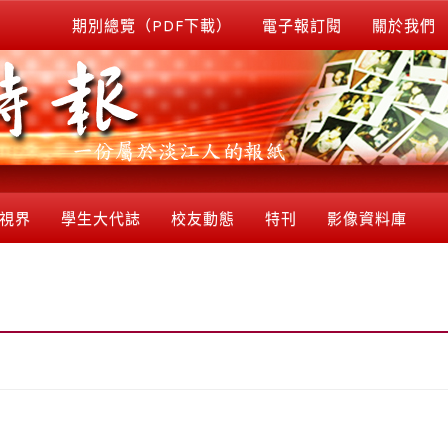
期別總覽（PDF下載）
電子報訂閱
關於我們
視界
學生大代誌
校友動態
特刊
影像資料庫