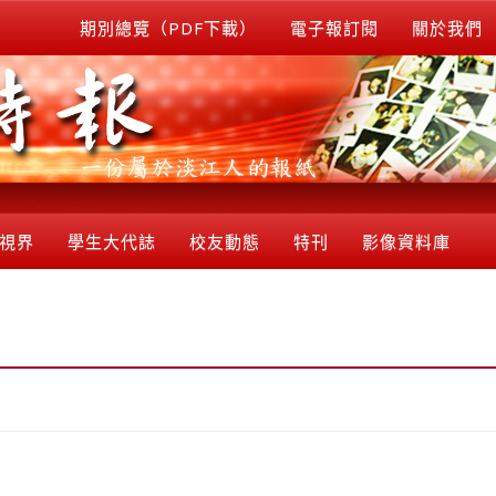
期別總覽（PDF下載）
電子報訂閱
關於我們
視界
學生大代誌
校友動態
特刊
影像資料庫