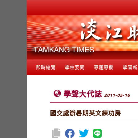
即時總覽
學校要聞
專題專欄
學習新
學聲大代誌
2011-05-16
國交處辦暑期英文練功房