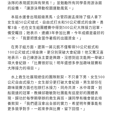
泳隊的表現感到與有榮焉！」並勉勵所有同學善用游泳館
的設備，「讓游泳帶動校園運動風氣。」
本屆水運會出現超級黑馬，企管四謝孟席除了個人拿下
女生組50公尺蛙式、自由式打水和50公尺蝶式的金牌，勇
奪3金，也在女生組團體賽中得到500公尺大隊接力冠軍，
備受矚目；她表示，連續3年參加比賽，今年成績是最好的
一次，「我要把獎金當作暑假的出國資金。」
在男子組方面，建築一蔣元凱不僅奪得50公尺蛙式和
100公尺蛙式2項金牌，更分別突破大會紀錄！他又驚又喜
地表示，自己練游泳主要是興趣，沒想到這次能夠一舉破2
項大會紀錄，「比賽很好玩！明年還想多參加趣味競賽和
大隊接力的項目。」
水上救生社展現絕佳的團隊默契，不只拿下男、女生500
公尺自由式接力，女生部分更打破大會紀錄，男生部份在
趣味競賽方面也包辦打水接力、同舟共濟、水中尋寶、划
船競速的冠軍，教練邱聰敏對社團能有這麼好的團體表
現，歸功於每學期舉辦的救生員班，讓同學有機會彼此培
養默契，「我們還沒拿出全部的實力，希望明年賽事能有
更多競爭對手，一起來參與比賽，留下回憶。」