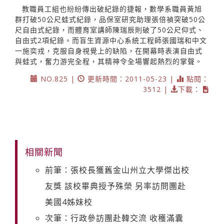
教職員工組也紛紛傳出破紀錄的捷報，數學系職員黃旭
群打破50公尺蛙式紀錄，品保室研究助理張倍禎突破50公
尺自由式紀錄，而體育室講師陳瑞辰則破了50公尺仰式、
自由式2項紀錄。而盲生資源中心系統工程師張國瑞和中文
一施奕戎，克服自身視覺上的缺陷，在開幕時表演自由式
與蛙式，奮力游完全程，其精神令全場響起熱烈的掌聲。
NO.825 |
更新時間：2011-05-23 |
點閱：
3512 |
下載：
相關新聞
前筆：張校長獲舊金山州立大學傑出校
友獎 該校畢典授予殊榮 另率訪問團赴
美國4姊妹校
次筆：行政參訪團赴韓交流 收穫滿囊