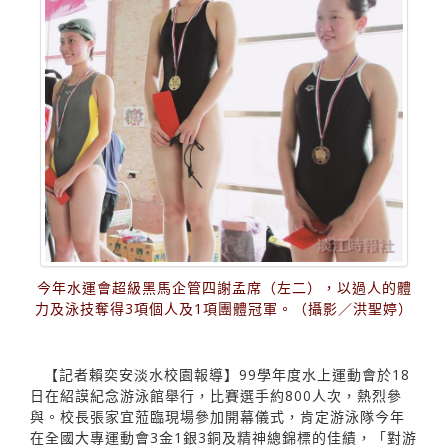
今年水運會超級黑馬企管四謝孟席（左二），以過人的體
力及泳技奪得3項個人及1項團體冠軍。（攝影／洪聖婷）
【記者賴奕安淡水校園報導】99學年度水上運動會於18
日在紹謨紀念游泳館舉行，比賽選手約800人次，熱烈參
與。校長張家宜蒞臨現場參加開幕儀式，肯定游泳隊今年
在全國大專運動會3金1銀3銅及精神總錦標的佳績，「對游