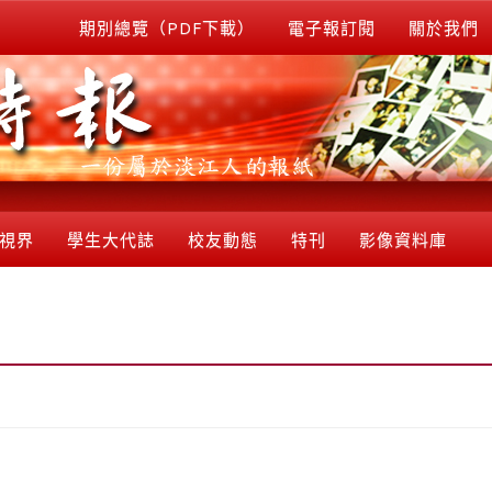
期別總覽（PDF下載）
電子報訂閱
關於我們
視界
學生大代誌
校友動態
特刊
影像資料庫