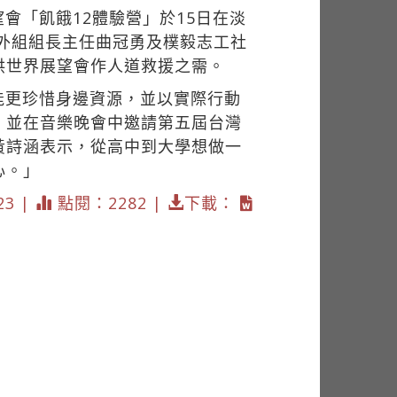
會「飢餓12體驗營」於15日在淡
課外組組長主任曲冠勇及樸毅志工社
供世界展望會作人道救援之需。
能更珍惜身邊資源，並以實際行動
，並在音樂晚會中邀請第五屆台灣
黃詩涵表示，從高中到大學想做一
心。」
23 |
點閱：2282 |
下載：