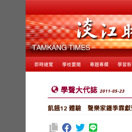
即時總覽
學校要聞
專題專欄
學習新
學聲大代誌
2011-05-23
飢餓12 體驗 聲樂家鍾季霖獻