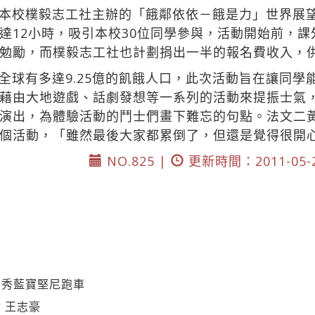
本校樸毅志工社主辦的「餓鄰依依－餓是力」世界展望
達12小時，吸引本校30位同學參與，活動開始前，
勉勵，而樸毅志工社也計劃捐出一半的報名費收入，
全球有多達9.25億的飢餓人口，此次活動旨在讓同學
藉由大地遊戲、話劇發想等一系列的活動來提振士氣
演出，為體驗活動的鬥士們畫下難忘的句點。法文二
個活動，「雖然最後大家都累倒了，但還是覺得很開
NO.825 |
更新時間：2011-05-
 秀藍寶堅尼跑車
 王志豪