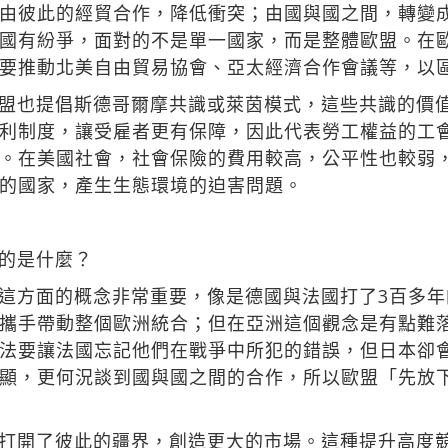
由彼此的經貿合作，降低衝突；由國與國之間，轉變
國有紛爭，面對的不是單一國家，而是整體歐盟。在
要推動北美自由貿易協會、亞太經濟合作會議等，以
盟也提倡斯德哥爾摩共識或萊茵模式，這些共識的價
利制度，讓受雇者更有保障，因此代表勞工權益的工
。在美國社會，社會保險的費用較高，公平性也較弱
的國家，產生生態環境的迫害問題。
的是什麼？
這方面的概念非常重要，像是德國與法國打了3百多
攜手帶動整個歐洲統合；但在亞洲這個觀念是有點難
法要讓法國忘記他們在戰爭中所犯的錯誤，但日本卻
顯，更何況談到國與國之間的合作，所以歐盟「先放
打開了彼此的疆界，創造更大的市場。這種提升高度