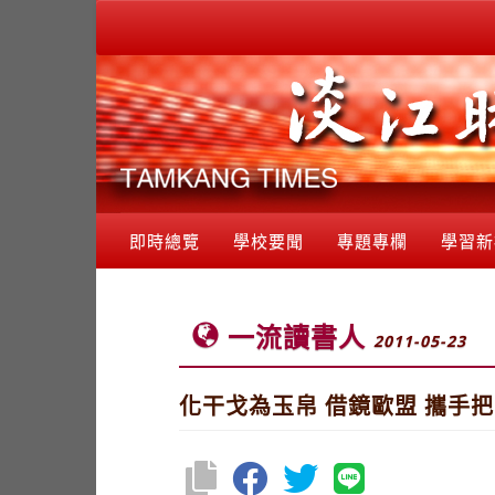
即時總覽
學校要聞
專題專欄
學習新
一流讀書人
2011-05-23
化干戈為玉帛 借鏡歐盟 攜手