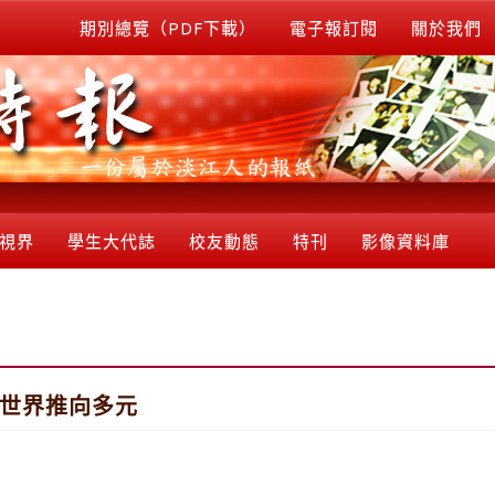
期別總覽（PDF下載）
電子報訂閱
關於我們
視界
學生大代誌
校友動態
特刊
影像資料庫
把世界推向多元