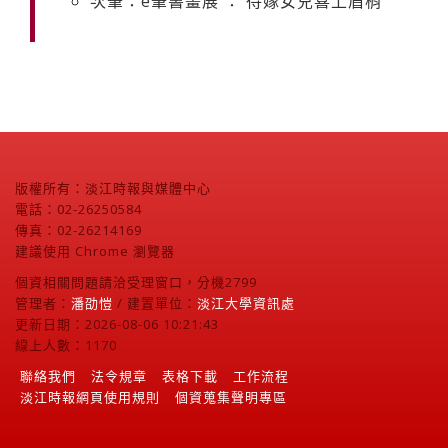
次筆：e筆書畫展 ： 待嫁女兒喜上眉梢
版權所有：淡江時報與媒體中心
電話：02-26250584
傳真：02-26214169
建議使用 Chrome 瀏覽器
個資相關問題請洽受理窗口，分機2799
管理者：
潘劭愷
/ 建置單位：
淡江大學資訊處
更新日期：2026-08-06 10:21:43
線上人數：1170
聯絡我們
法令規章
表格下載
工作流程
淡江時報網頁使用規則
個資蒐集聲明專區