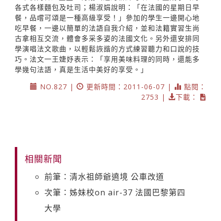
各式各樣麵包及吐司；楊淑娟說明：「在法國的星期日早
餐，品嚐可頌是一種高級享受！」參加的學生一邊開心地
吃早餐，一邊以簡單的法語自我介紹，並和法籍實習生尚
古拿相互交流，體會多采多姿的法國文化。另外還安排同
學演唱法文歌曲，以輕鬆詼諧的方式練習聽力和口說的技
巧。法文一王婕妤表示：「享用美味料理的同時，還能多
學幾句法語，真是生活中美好的享受。」
NO.827 |
更新時間：2011-06-07 |
點閱：
2753 |
下載：
相關新聞
前筆：清水祖師爺遶境 公車改道
次筆：姊妹校on air-37 法國巴黎第四
大學