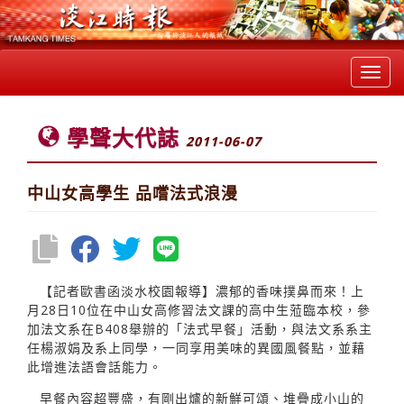
Toggl
navig
學聲大代誌
2011-06-07
中山女高學生 品嚐法式浪漫
【記者歐書函淡水校園報導】濃郁的香味撲鼻而來！上
月28日10位在中山女高修習法文課的高中生蒞臨本校，參
加法文系在B408舉辦的「法式早餐」活動，與法文系系主
任楊淑娟及系上同學，一同享用美味的異國風餐點，並藉
此增進法語會話能力。
早餐內容超豐盛，有剛出爐的新鮮可頌、堆疊成小山的