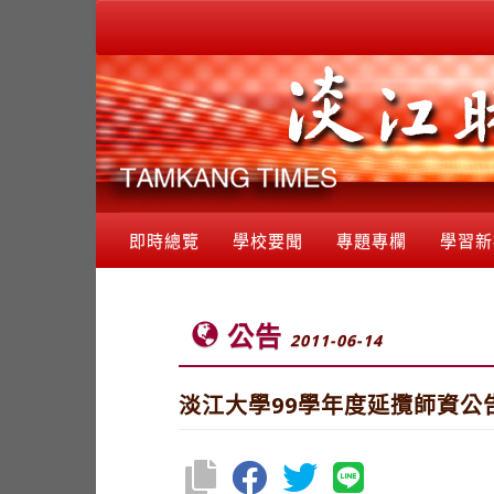
即時總覽
學校要聞
專題專欄
學習新
公告
2011-06-14
淡江大學99學年度延攬師資公