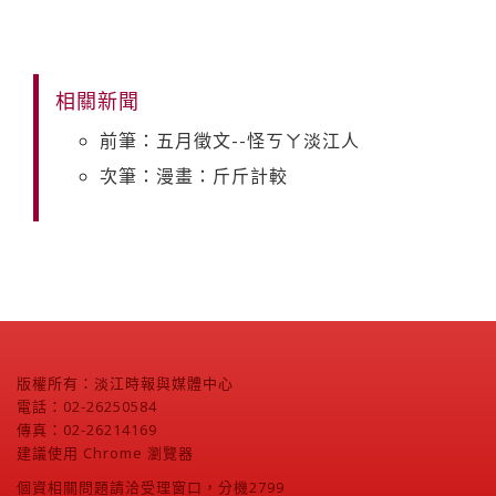
相關新聞
前筆：五月徵文--怪ㄎㄚ淡江人
次筆：漫畫：斤斤計較
版權所有：淡江時報與媒體中心
電話：02-26250584
傳真：02-26214169
建議使用 Chrome 瀏覽器
個資相關問題請洽受理窗口，分機2799