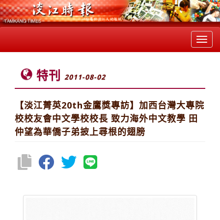
Toggl
navig
特刊
2011-08-02
【淡江菁英20th金鷹獎專訪】加西台灣大專院
校校友會中文學校校長 致力海外中文教學 田
仲望為華僑子弟披上尋根的翅膀