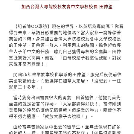
加西台灣大專院校校友會中文學校校長 田仲望
【記者陳OO專訪】現在的世界，以英語為導向嗎？你看
得到未來，華語日形重要的地位嗎？當大家都一窩蜂學著
英語的同時，身兼加西台灣大專院校校友會中文學校校長
的田仲望，正帶領一群人，利用週末的時間，擔負起教導
華人子弟中文的任務。聽到自己獲得母校的金鷹獎，田仲
望既驚訝又高興，他說：「由母校給予我這個鼓勵，對我
來說非常有意義！」
民國56年畢業於本校化學系的田仲望，服完兵役便前往
美國攻讀碩士，而後選擇在加拿大定居，「沒想到，一住
就是三十多年！」
當時隻身出國需要很大的勇氣。回首過往，他提到首先
面臨的就是語言的障礙，「大家都講得好快！」當時剛到
美國時的惶恐仍讓他記憶猶新。但課業的壓力，驅使他不
得不努力適應，「就放大膽子去說囉！」。
由於當年普通家庭中出去的留學生，並無法像現在許多
的年輕人一樣，出國留學不愁吃不愁穿，「如果沒拿到獎