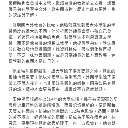
暑假時也會舉辦中文營，邀請台灣的教師前去支援，讓華
僑子弟在學習中文外，對中國古物、歷史也能有更進一步
的認識與了解。
談到國內外教育的比較，他強烈感覺到國內外學生的學
習態度有很大的不同，他分析國外師長會讓小孩自己發
揮，老師只扮演推手的角色，鼓勵學生多利用資源去學
習，而不是像台灣的填鴨式教學。他提醒學弟妹，學生應
該自動自發地發掘問題，找資料輔佐，吸收消化後再提
問，不要一味地丟問題，或是只聽師長的單方面教導，這
樣學到的東西才是自己的。
他並特別提醒新生，讀大學除了課業要顧之外，體能的
鍛鍊也很重要！他以外國學生為例表示，外國學生除了課
業上不落人後外，也非常注重體能的鍛鍊，因為如果身體
好的話，精神才會更為集中，讀書效率自然就就好。
田仲望回想起在淡江4年的大學生活，幾乎被濛濛亮的早
晨與火車行進的搖盪所填滿，而最記憶猶新的，便是那每
天豎立在面前，彷彿向他宣戰的132階克難坡，然而，當時
的苦不堪言，經過時光的蘊釀，卻成為了現在嘴角的一抹
笑意，聽到現在體育館旁新建了一座「五虎坡」，他爽朗