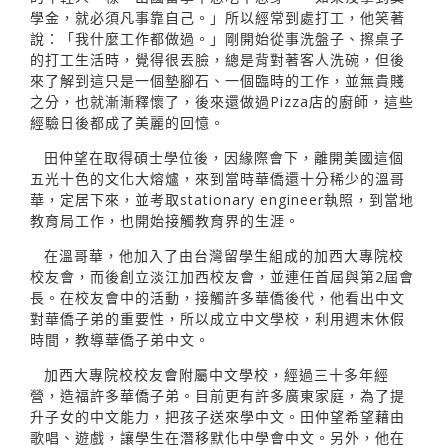
學金，就必須凡事靠自己。」所以經常到處打工，他笑著
說：「我什麼工作都做過。」剛開始從事洗盤子、擦桌子
的打工生活時，覺得很丟臉，總是背對著客人洗碗，但後
來了解到這只是一個墊腳石、一個臨時的工作，並無貴賤
之分，也就漸漸釋懷了，後來還做過Pizza店的廚師，這些
經驗日後都成了美麗的回憶。
田仲望在取得碩士學位後，因緣際會下，離開美國這個
五光十色的文化大熔爐，來到當時華僑還十分稀少的溫哥
華，定居下來，並考取stationary engineer執照，到當地
教育局工作，也開始接觸教育界的生涯。
在溫哥華，他加入了由台灣留學生組成的加西大專院校
校友會，而後創立淡江加西校友會，並連任首屆與第2屆會
長。在校友會中的活動，接觸許多華僑後代，他看出中文
對華僑子弟的重要性，所以成立中文學校，利用週末休假
時間，教導華僑子弟中文。
加西大專院校校友會附屬中文學校，經過三十多年經
營，造福許多華僑子弟。目前更有許多廣東家庭，為了提
升子女的中文能力，把孩子送來學中文。田仲望希望藉由
歌唱、遊戲，讓學生在潛移默化中學會中文。另外，他在