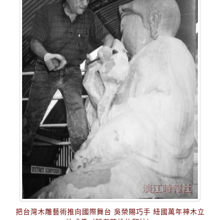
把台灣木雕藝術推向國際舞台 吳榮賜巧手 紐國萬年神木立