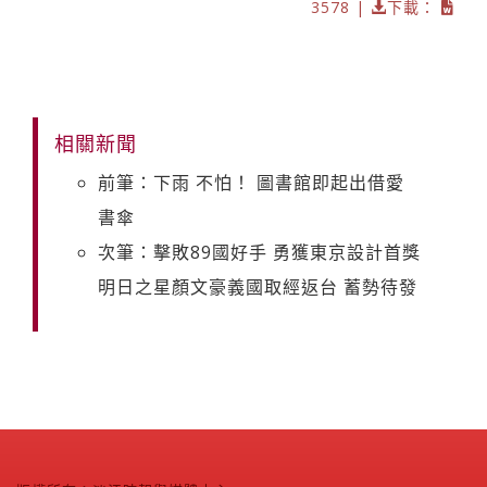
3578 |
下載：
相關新聞
前筆：下雨 不怕！ 圖書館即起出借愛
書傘
次筆：擊敗89國好手 勇獲東京設計首獎
明日之星顏文豪義國取經返台 蓄勢待發