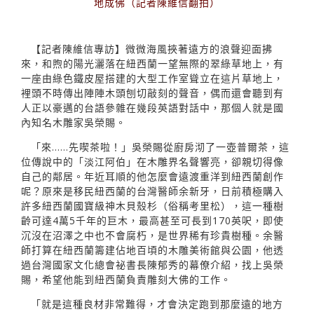
地成佛（記者陳維信翻拍）
【記者陳維信專訪】微微海風挾著遠方的浪聲迎面拂
來，和煦的陽光灑落在紐西蘭一望無際的翠綠草地上，有
一座由綠色鐵皮屋搭建的大型工作室聳立在這片草地上，
裡頭不時傳出陣陣木頭刨切敲刻的聲音，偶而還會聽到有
人正以豪邁的台語參雜在幾段英語對話中，那個人就是國
內知名木雕家吳榮賜。
「來……先喫茶啦！」吳榮賜從廚房沏了一壺普爾茶，這
位傳說中的「淡江阿伯」在木雕界名聲響亮，卻親切得像
自己的鄰居。年近耳順的他怎麼會遠渡重洋到紐西蘭創作
呢？原來是移民紐西蘭的台灣醫師余新牙，日前積極購入
許多紐西蘭國寶級神木貝殼杉（俗稱考里松），這一種樹
齡可達4萬5千年的巨木，最高甚至可長到170英呎，即使
沉沒在沼澤之中也不會腐朽，是世界稀有珍貴樹種。余醫
師打算在紐西蘭籌建佔地百頃的木雕美術館與公園，他透
過台灣國家文化總會祕書長陳郁秀的幕僚介紹，找上吳榮
賜，希望他能到紐西蘭負責雕刻大佛的工作。
「就是這種良材非常難得，才會決定跑到那麼遠的地方