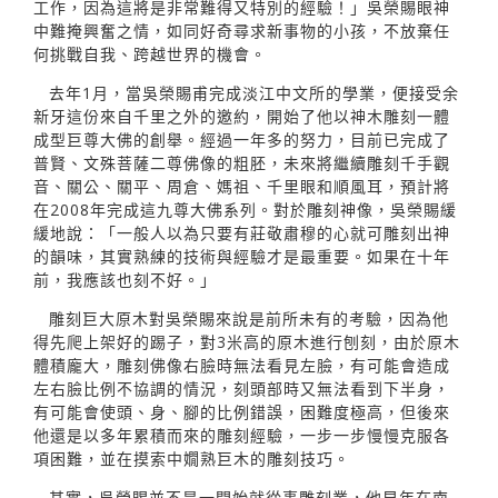
工作，因為這將是非常難得又特別的經驗！」吳榮賜眼神
中難掩興奮之情，如同好奇尋求新事物的小孩，不放棄任
何挑戰自我、跨越世界的機會。
去年1月，當吳榮賜甫完成淡江中文所的學業，便接受余
新牙這份來自千里之外的邀約，開始了他以神木雕刻一體
成型巨尊大佛的創舉。經過一年多的努力，目前已完成了
普賢、文殊菩薩二尊佛像的粗胚，未來將繼續雕刻千手觀
音、關公、關平、周倉、媽祖、千里眼和順風耳，預計將
在2008年完成這九尊大佛系列。對於雕刻神像，吳榮賜緩
緩地說：「一般人以為只要有莊敬肅穆的心就可雕刻出神
的韻味，其實熟練的技術與經驗才是最重要。如果在十年
前，我應該也刻不好。」
雕刻巨大原木對吳榮賜來說是前所未有的考驗，因為他
得先爬上架好的踢子，對3米高的原木進行刨刻，由於原木
體積龐大，雕刻佛像右臉時無法看見左臉，有可能會造成
左右臉比例不協調的情況，刻頭部時又無法看到下半身，
有可能會使頭、身、腳的比例錯誤，困難度極高，但後來
他還是以多年累積而來的雕刻經驗，一步一步慢慢克服各
項困難，並在摸索中嫺熟巨木的雕刻技巧。
其實，吳榮賜並不是一開始就從事雕刻業，他早年在南