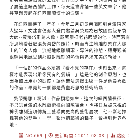
了要適應紐西蘭的工作，每天還會背誦一些英文單字，他
甚至還興起在紐西蘭讀博士的念頭。
在紐西蘭待了一年多，今年二月初吳榮賜回到台灣陪家
人過年，文建會便派人登門邀請吳榮賜為已故國寶級布袋
大師--黃海岱雕刻人像。戴著膠框老花眼鏡的他，時而若有
所思地看著數張黃海岱的照片，時而專注地雕刻架在大腿
上的半身人像，流暢地緩雕細琢，專注的神態，讓旁觀者
很輕易地感受到那股對雕刻的熱情與追求完美的執著。
「一個好的作品必須將『看不見的存在』也刻出來，這
樣才能表現出雕像獨有的氣韻。」這是他的創作原則，也
因為如此用心的態度，讓他無法選擇出哪一件是他最喜歡
的作品，畢竟每一個都是費盡巧思的藝術結晶。
吳榮賜雕工精湛，作品栩栩如生，這次的紐西蘭長征，
不只讓台灣的木雕藝術推向國際舞台，也將日益被忽視的
神佛雕刻這項傳統工藝導向更高的藝術層次。他不斷地揮
舞著他的雙手，一釜一鑿地把藝術的種子，散播到世界各
地。
NO.669 |
更新時間：2011-08-08 |
點閱：