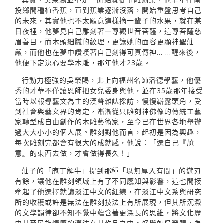
投鄉間種植香蕉，直到蕉業逐漸沒落，開始重盤思考自己
的未來，其實他也不太願意這樣摘一輩子的水果，就在某
日夜裡，他夢見自己雕刻著一尊觀世音菩薩，這尊菩薩慈
眉善目，而木頭細膩的紋理，更讓她的面容更顯神聖莊
嚴，而他也在夢中讚嘆著自己刻得可真傳神... ...醒來後，
他便下定決心要學木雕，那年他才23歲。
行動力極強的吳榮賜，北上向福州名師潘德學藝，他優
秀的才華不僅讓恩師把女兒委身與他，並在35歲那年接受
當時以報導藝文為主的漢聲雜誌採訪，慢慢嶄露頭角，受
到社會與藝文界的肯定，漸漸從只雕刻神佛像的傳統工藝
家轉型成自由創作的木雕藝術家，至今已在世界各地舉辦
過大大小小的個人展。雕刻對他而言，起初是因為興趣，
每次雕刻完都會有很大的成就感，他說：「選自己『尬
意』的東西去做，才會做得長久！」
莊子的「庖丁解牛」提到那種「以無厚入有間」的遊刃
有餘，讓他在雕刻領域上有了不同感知與影響，這也間接
牽起了他選擇就讀淡江中文的紅線，在淡江中文系與研究
所的收穫或許是無法在雕刻技法上有所展現，但其所沉澱
的文學韻律卻不知不覺中蘊含著更深長的思維，將文化歷
史甚至民族情感的灌注在其作品之中。好學的吳榮賜，為