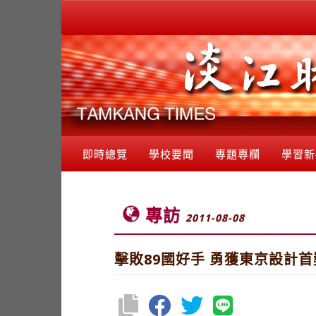
即時總覽
學校要聞
專題專欄
學習新
專訪
2011-08-08
擊敗89國好手 勇獲東京設計