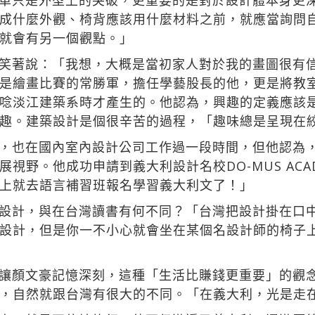
單只是外型上的突破，更重要的是對於設計體本身更
成什麼外觀、椅背應該用什麼材料之前，就應當詢問
就會有另一個觀點。」
笑著說：「我想，大概是當初家人對於我的畫圖很有
是繪畫比賽的常勝軍，擔任學藝股長的他，更是將教
唸淡江建築系時才產生的。他認為，興趣的定義應該
趣。建築設計是個很辛苦的過程，「趣味總是呈現在
，也在國內室內設計公司工作過一段時間，但他認為
視野。他成功申請到義大利設計名校DO-MUS ACA
上就去語言補習班報名學習義大利文了！」
設計，與在台灣讀書有何不同？「台灣把設計掛在口
設計，但是你一不小心就會坐在某個名設計師的椅子
讓顏文豪記憶深刻，這種「生活比賺錢更重要」的觀
，自然就跟台灣有很大的不同。「在義大利，光是走