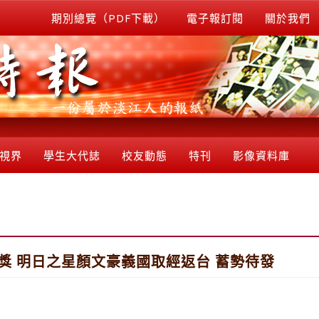
期別總覽（PDF下載）
電子報訂閱
關於我們
視界
學生大代誌
校友動態
特刊
影像資料庫
首獎 明日之星顏文豪義國取經返台 蓄勢待發