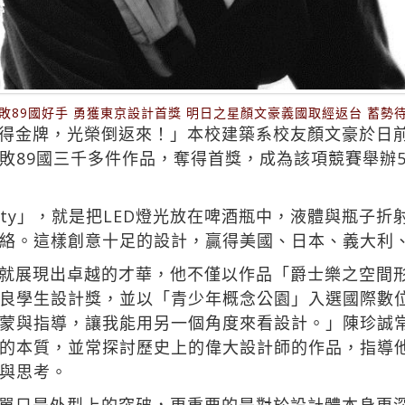
敗89國好手 勇獲東京設計首獎 明日之星顏文豪義國取經返台 蓄勢
金牌，光榮倒返來！」本校建築系校友顏文豪於日前以「H
敗89國三千多件作品，奪得首獎，成為該項競賽舉辦
Party」，就是把LED燈光放在啤酒瓶中，液體與瓶子
絡。這樣創意十足的設計，贏得美國、日本、義大利
就展現出卓越的才華，他不僅以作品「爵士樂之空間
良學生設計獎，並以「青少年概念公園」入選國際數位
蒙與指導，讓我能用另一個角度來看設計。」陳珍誠
的本質，並常探討歷史上的偉大設計師的作品，指導
與思考。