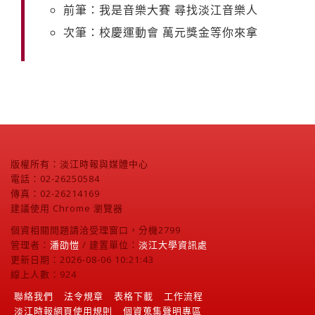
前筆：我是音樂大賽 尋找淡江音樂人
次筆：校慶運動會 萬元獎金等你來拿
版權所有：淡江時報與媒體中心
電話：02-26250584
傳真：02-26214169
建議使用 Chrome 瀏覽器
個資相關問題請洽受理窗口，分機2799
管理者：
潘劭愷
/ 建置單位：
淡江大學資訊處
更新日期：2026-08-06 10:21:43
線上人數：924
聯絡我們
法令規章
表格下載
工作流程
淡江時報網頁使用規則
個資蒐集聲明專區