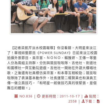
【記者梁凱芹淡水校園報導】你沒看錯，大明星來淡江
了！華視綜藝節目《POWER SUNDAY》日前來淡江校園
拍攝外景節目，吳宗憲、ＮＯＮＯ、賴雅妍、王傳一等藝
人分為兩組主持群，分別與競技啦啦隊、吉他社、劍道社
和國標社一齊互動玩遊戲。吉他社一開始在外語大樓唱社
歌，之後還有社員模仿吳宗憲，和本尊互相較勁；競技啦
啦隊除了表演基本動作外，社長運管二楊賢美也和演員王
傳一做立肩技巧，「和明星一起做技巧真的很緊張，是個
難忘的體驗。」
NO.836 |
更新時間：2011-10-17 |
點閱：
2558 |
下載：