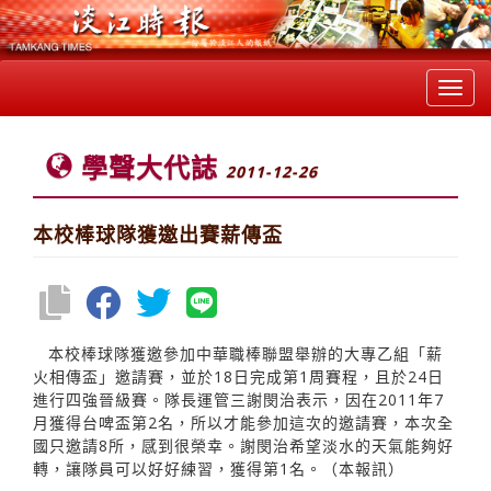
Toggl
navig
學聲大代誌
2011-12-26
本校棒球隊獲邀出賽薪傳盃
本校棒球隊獲邀參加中華職棒聯盟舉辦的大專乙組「薪
火相傳盃」邀請賽，並於18日完成第1周賽程，且於24日
進行四強晉級賽。隊長運管三謝閔治表示，因在2011年7
月獲得台啤盃第2名，所以才能參加這次的邀請賽，本次全
國只邀請8所，感到很榮幸。謝閔治希望淡水的天氣能夠好
轉，讓隊員可以好好練習，獲得第1名。（本報訊）