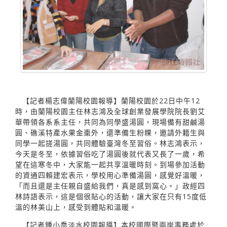
【記者楊志偉蘭陽校園報導】蘭陽校園於22日中午12
時，由蘭陽校園主任林志鴻及全球創業發展學院院長劉艾
華帶領各系系主任，共同為同學盛湯圓，現場備有甜鹹湯
圓、礁溪特產水果金棗外，還準備生粉粿，邀請外籍生與
同學一起搓湯圓，共同體驗臺灣冬至習俗。林志鴻表示，
今天是冬至，依據習俗吃了湯圓後就代表又長了一歲，希
望在這寒冬中，大家能一起共享溫暖時刻。到場參加活動
的資通四賴建宏表示，學校用心準備湯圓，感覺好溫暖，
「而且還是主任親自盛給我們，真是感到窩心。」政經四
林詩語表示，這是個很貼心的活動，讓大家在只有15度低
溫的林美山上，感受到體貼和溫暖。
【記者鍾小喬淡水校園報導】本校國際暨兩岸事務處於