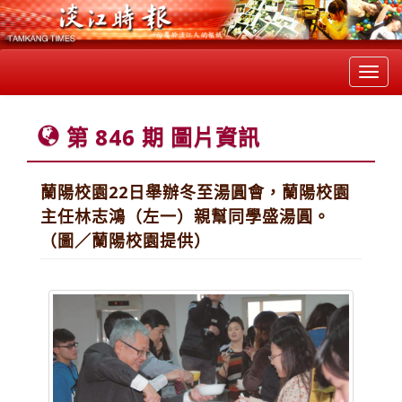
Toggl
navig
第 846 期 圖片資訊
蘭陽校園22日舉辦冬至湯圓會，蘭陽校園
主任林志鴻（左一）親幫同學盛湯圓。
（圖／蘭陽校園提供）