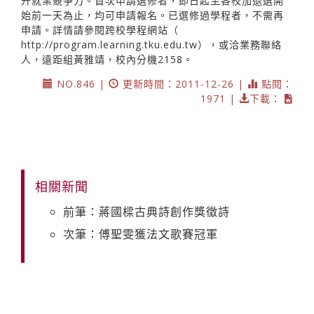
升就業競爭力。首次申請選修者，即日起至各校加退選開
始前一天為止，均可申請報名。已選修過學程者，不需再
申請。詳情請參閱跨校學程網站（
http://program.learning.tku.edu.tw
），或洽業務聯絡
人，遠距組黃雅靖，校內分機2158。
NO.846 |
更新時間：2011-12-26 |
點閱：
1971 |
下載：
相關新聞
前筆：蔣國樑古典詩創作獎徵詩
次筆：傅聖雯獲法文歌賽冠軍