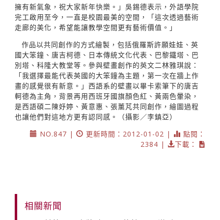
擁有新氣象，祝大家新年快樂。」吳錫德表示，外語學院
完工啟用至今，一直是校園最美的空間，「這次透過藝術
走廊的美化，希望能讓教學空間更有藝術價值。」
作品以共同創作的方式繪製，包括俄羅斯許願娃娃、英
國大笨鐘、唐吉柯德、日本傳統文化代表、巴黎鐵塔、巴
別塔、科隆大教堂等。參與壁畫創作的英文二林雅琪說：
「我選擇最能代表英國的大笨鐘為主題，第一次在牆上作
畫的感覺很有新意。」西語系的壁畫以畢卡索筆下的唐吉
軻德為主角，背景再用西班牙國旗顏色紅、黃兩色暈染，
是西語碩二陳妤婷、黃意惠、張薰芃共同創作，繪圖過程
也讓他們對這地方更有認同感。（攝影／李鎮亞）
NO.847 |
更新時間：2012-01-02 |
點閱：
2384 |
下載：
相關新聞