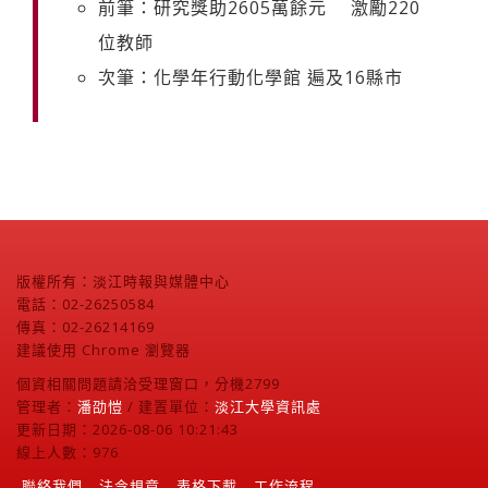
前筆：研究獎助2605萬餘元 激勵220
位教師
次筆：化學年行動化學館 遍及16縣市
版權所有：淡江時報與媒體中心
電話：02-26250584
傳真：02-26214169
建議使用 Chrome 瀏覽器
個資相關問題請洽受理窗口，分機2799
管理者：
潘劭愷
/ 建置單位：
淡江大學資訊處
更新日期：2026-08-06 10:21:43
線上人數：976
聯絡我們
法令規章
表格下載
工作流程