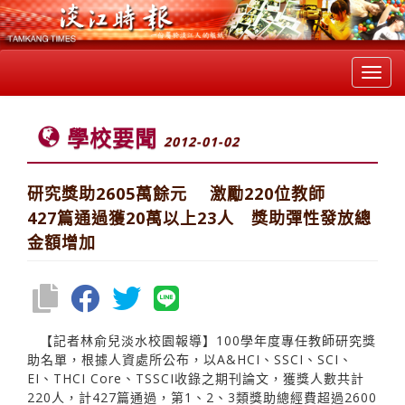
Toggl
navig
學校要聞
2012-01-02
研究獎助2605萬餘元 激勵220位教師
427篇通過獲20萬以上23人 獎助彈性發放總
金額增加
【記者林俞兒淡水校園報導】100學年度專任教師研究獎
助名單，根據人資處所公布，以A&HCI、SSCI、SCI、
EI、THCI Core、TSSCI收錄之期刊論文，獲獎人數共計
220人，計427篇通過，第1、2、3類獎助總經費超過2600