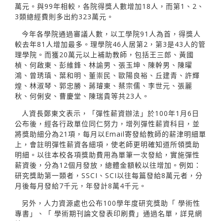
萬元。與99年相較，各院得獎人數增加18人，而第1、2、
3類總經費則多出約323萬元。
今年各學院通過審議人數，以工學院91人為首，得獎人
較去年81人增加最多。理學院46人居第2，第3是43人的管
理學院。而獲20萬元以上補助教師，包括王三郎、黃國
楨、何啟東、彭維鋒、林諭男、張玉坤、陳幹男、陳曜
鴻、曾琇瑱、葉和明、董崇民、歐陽良裕、丘建青、許輝
煌、林淑琴、郭忠勝、蔣璿東、蔡宗儒、李世元、張麗
秋、何俐安、曹慶堂、陳瑞貴等共23人。
人資長鄭東文表示，「彈性薪資辦法」於100年1月6日
公布後，經各行政單位同仁努力，增列彈性薪資科目，並
將獎助細分為21項，每月以Email寄發給教師的薪津明細單
上，會註明彈性薪資各細項，使老師更明確知道所領獎助
明細。以往本校各項獎助費用為單筆一次發給，實施彈性
薪資後，分為12個月發放，總體金額較以往增加。例如：
研究獎助第一類者，SSCI、SCI以往每篇發給8萬元者，分
月後每月發給7千元，年發計8萬4千元。
另外，人力資源處也公布100學年度研究獎助「 學術性
專書」、「 學術期刊論文發表印刷費」通過名單，詳見網