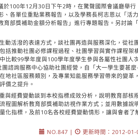
議於100年12月30日下午2時，在驚聲國際會議廳舉
情形、各單位重點業務報告，以及學務長柯志恩以「活力
度教育部獎補助金額分析報告」進行專題報告。另討論
生動活潑的表達方式，談社團再造與服務深化，從社
包括推動社團必修課程過程、社團學習與實作課程架
比較99學年度與100學年度學生參與各屬性社團人次由4
成立社團諮詢服務中心協助社團經營，自「大一學生要甚
在地社區服務類別，及專業知能服務學習帶來的變革
評價之提升。
重與經費變動談到本校指標成效分析，說明教育部核撥總
流程圖解析教育部獎補助訪視作業方式；並用數據說
量化指標，及前10名各校經費變動情形，讓與會者了
NO.847 |
更新時間：2012-01-