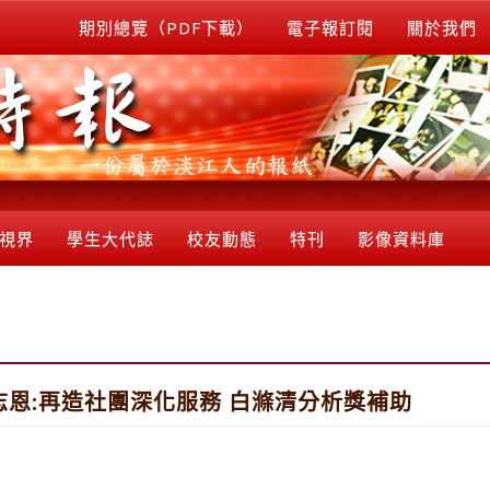
期別總覽（PDF下載）
電子報訂閱
關於我們
視界
學生大代誌
校友動態
特刊
影像資料庫
志恩:再造社團深化服務 白滌清分析獎補助