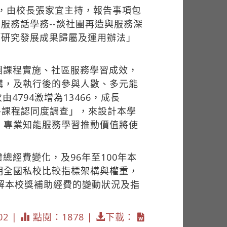
行，由校長張家宜主持，報告事項包
服務話學務--談社團再造與服務深
「研究發展成果歸屬及運用辦法」
團課程實施、社區服務學習成效，
構，及執行後的參與人數、多元能
794激增為13466，成長
麼-課程認同度調查」，來設計本學
，專業知能服務學習推動價值將使
經費變化，及96年至100年本
明全國私校比較指標架構與權重，
解本校獎補助經費的變動狀況及指
02 |
點閱：1878 |
下載：