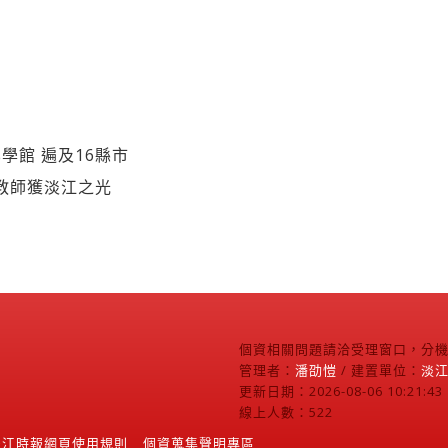
學館 遍及16縣市
7教師獲淡江之光
個資相關問題請洽受理窗口，分機2
管理者：
潘劭愷
/ 建置單位：
淡
更新日期：2026-08-06 10:21:43
線上人數：522
淡江時報網頁使用規則
個資蒐集聲明專區