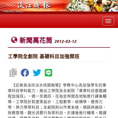
Toggl
navig
新聞萬花筒
2012-03-12
工學院全創院 基礎科目加強開班
【記者吳泳欣淡水校園報導】學教中心為加強學生的專
業科目學科能力，推出工學院及全創院「專業科目基礎課
程加強班」。週一至週四，在指定時間及地點進行課後輔
導。工學院針對建築設計、工程數學、結構學、應用力
學、熱力學等科目；全創院則以作業系統、網路與通訊、
財務管理、觀光消費行為等科目，於課後進行輔導。開課