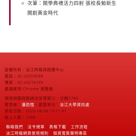
次筆：開學典禮活力四射 張校長勉新生
開創黃金時代
版權所有：淡江時報與媒體中心
電話：02-26250584
傳真：02-26214169
建議使用 Chrome 瀏覽器
個資相關問題請洽受理窗口，分機2799
管理者：
潘劭愷
/ 建置單位：
淡江大學資訊處
更新日期：2026-08-06 10:21:43
線上人數：1098
聯絡我們
法令規章
表格下載
工作流程
淡江時報網頁使用規則
個資蒐集聲明專區