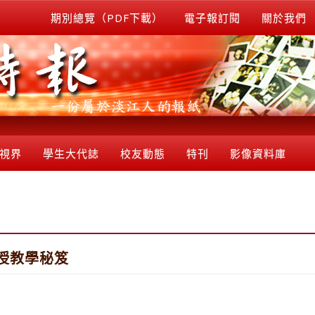
期別總覽（PDF下載）
電子報訂閱
關於我們
視界
學生大代誌
校友動態
特刊
影像資料庫
授教學秘笈