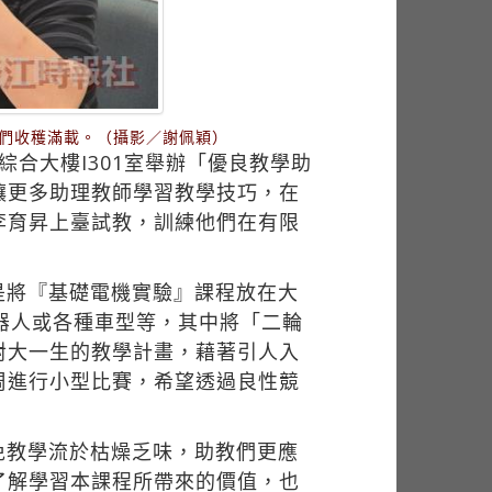
們收穫滿載。（攝影／謝佩穎）
合大樓I301室舉辦「優良教學助
讓更多助理教師學習教學技巧，在
李育昇上臺試教，訓練他們在有限
是將『基礎電機實驗』課程放在大
器人或各種車型等，其中將「二輪
對大一生的教學計畫，藉著引人入
周進行小型比賽，希望透過良性競
免教學流於枯燥乏味，助教們更應
了解學習本課程所帶來的價值，也