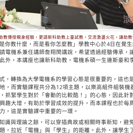
位助教傳授親身經驗，更請新科助教上臺試教，交流激盪火花，讓助教
是你教什麼，而是看你怎麼教」學教中心於4日在覺生綜
請電機系兼任講師詹翔閔講說，希望透過經驗傳承，
此外，本講座也讓新科助教，電機系碩一生連斯豪和
式，轉換為大學電機系的學習心態是很重要的，這也
地，而實驗課程共分為12項主題，以樂高組件組裝機
，抓緊學生對於「會動的比較酷！」的心態，因此針
興趣大增，有助於學習成效的提升，而本課程也於每
力，這是實驗課中重要的一環。
知識與理論之餘，可以穿插典故或相關時事新知，避
題，拉近「電機」與「學生」的距離。此外，讓學生