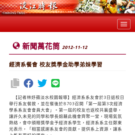
Toggl
navig
新聞萬花筒
2012-11-12
經濟系餐會 校友獎學金助學弟妹學習
【記者林妤蘋淡水校園報導】經濟系系友會於3日返校日
舉行系友餐敘，並在餐後於B703召開「第一屆第3次經濟
學系系友會會員大會」。第一屆的校友也返校共襄盛舉，
讓許久未見的同學和學長姐藉此機會齊聚一堂，現場氣氛
熱絡，會中頒贈獎學金予經濟系學生，經濟系系主任鄭東
光表示，「相當感謝系友會的貢獻，提供系上資源，讓系