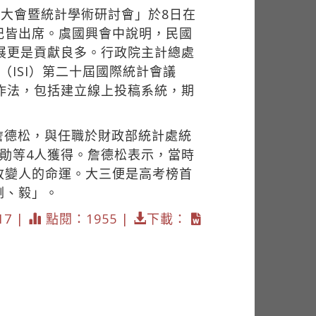
員大會暨統計學術研討會」於8日在
妃皆出席。虞國興會中說明，民國
展更是貢獻良多。行政院主計總處
ISI）第二十屆國際統計會議
作法，包括建立線上投稿系統，期
詹德松，與任職於財政部統計處統
勛等4人獲得。詹德松表示，當時
改變人的命運。大三便是高考榜首
剛、毅」。
17 |
點閱：1955 |
下載：