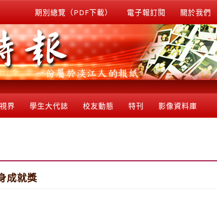
期別總覽（PDF下載）
電子報訂閱
關於我們
視界
學生大代誌
校友動態
特刊
影像資料庫
身成就獎