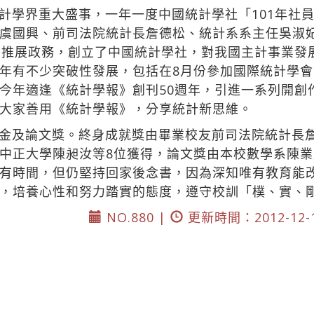
計學界重大盛事，一年一度中國統計學社「101年社
虞國興、前司法院統計長詹德松、統計系系主任吳淑
利推展政務，創立了中國統計學社，對我國主計事業發
年有不少突破性發展，包括在8月份參加國際統計學會（
今年適逢《統計學報》創刊50週年，引進一系列開創
大家善用《統計學報》，分享統計新思維。
金及論文獎。終身成就獎由畢業校友前司法院統計長
中正大學陳昶汝等8位獲得，論文獎由本校數學系陳業
有時間，但仍堅持回家後念書，因為深知唯有教育能
，培養心性和努力踏實的態度，遵守校訓「樸、實、
NO.880 |
更新時間：2012-12-