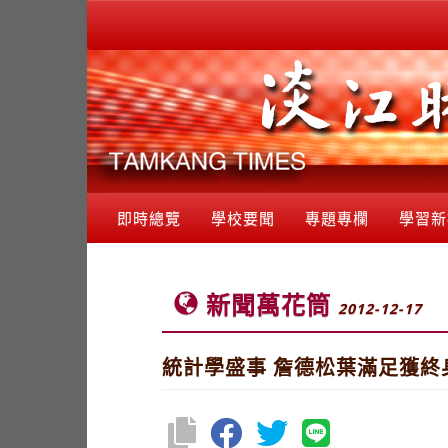
即時總覽
學校要聞
專題專欄
學習新
新聞萬花筒
2012-12-17
統計學盛事 詹德松葉滿足獲終