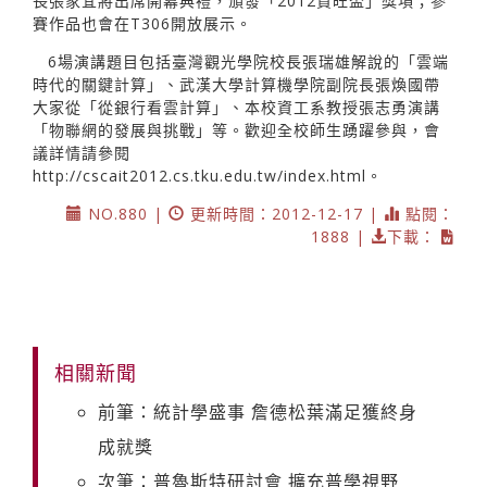
長張家宜將出席開幕典禮，頒發「2012資旺盃」獎項；參
賽作品也會在T306開放展示。
6場演講題目包括臺灣觀光學院校長張瑞雄解說的「雲端
時代的關鍵計算」、武漢大學計算機學院副院長張煥國帶
大家從「從銀行看雲計算」、本校資工系教授張志勇演講
「物聯網的發展與挑戰」等。歡迎全校師生踴躍參與，會
議詳情請參閱
http://cscait2012.cs.tku.edu.tw/index.html。
NO.880 |
更新時間：2012-12-17 |
點閱：
1888 |
下載：
相關新聞
前筆：統計學盛事 詹德松葉滿足獲終身
成就獎
次筆：普魯斯特研討會 擴充普學視野