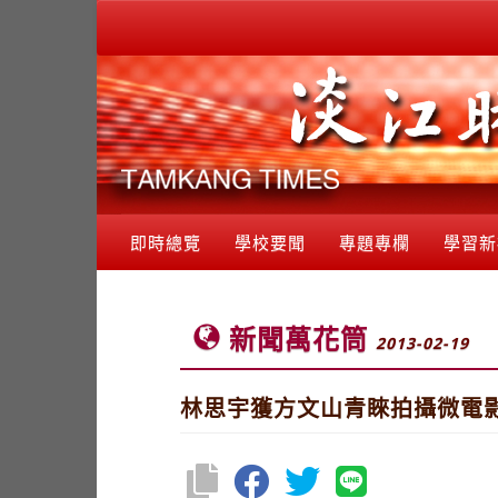
即時總覽
學校要聞
專題專欄
學習新
新聞萬花筒
2013-02-19
林思宇獲方文山青睞拍攝微電