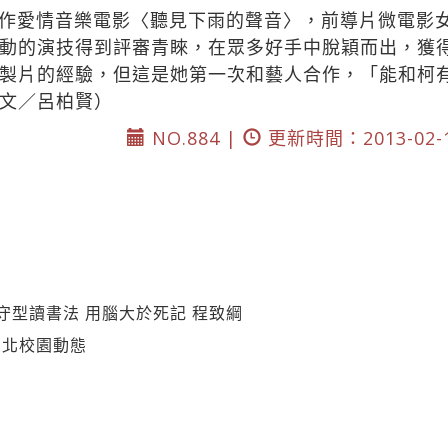
作愛情音樂電影〈聽見下雨的聲音〉，前導片微電影女
動的演技得到評審青睞，在眾多好手中脫穎而出，獲
製片的經驗，但這是她第一次和藝人合作，「能和柯
文／呂柏賢）
NO.884 |
更新時間：2013-02-
守型讀書法 用腦大於死記 程致綱
臺北校園動態