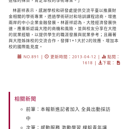
這樣的殊榮，肯定本校的學術專業。」
林蒼祥表示，感謝學校和研發處提供交流平臺以推廣財
金相關的學術專業，透過學術研討和培訓課程諮商，增進
兩岸的中小企業金融發展。林蒼祥認為，大陸經濟發展快
速，應重新認識大陸的商機和風險，並與校友分享在大陸
的就業經驗，以提供學生的職涯發展與就業參考；且藉著
與大陸姊妹校的交流合作，發揮1+1大於2的效應、增加本
校的國際能見度。
NO.891 |
更新時間：2013-04-12 |
點閱：
1618 |
下載：
相關新聞
前筆：本報新進記者加入 全員出動採訪
中
次筆：感動服務 激勵學習 樸毅青年讓