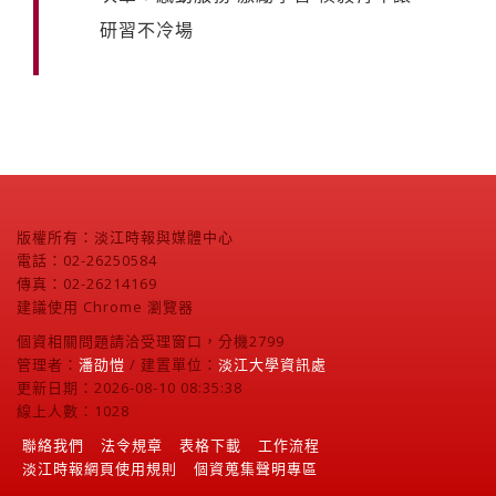
研習不冷場
版權所有：淡江時報與媒體中心
電話：02-26250584
傳真：02-26214169
建議使用 Chrome 瀏覽器
個資相關問題請洽受理窗口，分機2799
管理者：
潘劭愷
/ 建置單位：
淡江大學資訊處
更新日期：2026-08-10 08:35:38
線上人數：1028
聯絡我們
法令規章
表格下載
工作流程
淡江時報網頁使用規則
個資蒐集聲明專區