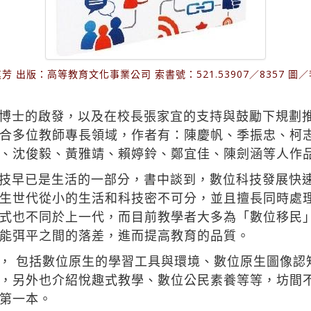
芳 出版：高等教育文化事業公司 索書號：521.53907／8357 圖
博士的啟發，以及在校長張家宜的支持與鼓勵下規劃推
合多位教師專長領域，作者有：陳慶帆、季振忠、柯
、沈俊毅、黃雅靖、賴婷鈴、鄭宜佳、陳劍涵等人作
技早已是生活的一部分，書中談到，數位科技發展快速，
）， 數位原生世代從小的生活和科技密不可分，並且擅長同
不同於上一代，而目前教學者大多為「數位移民」（digit
能弭平之間的落差，進而提高教育的品質。
， 包括數位原生的學習工具與環境、數位原生圖像認
，另外也介紹悅趣式教學、數位公民素養等等，坊間
第一本。