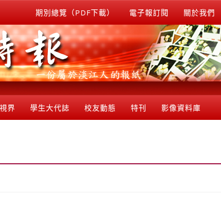
期別總覽（PDF下載）
電子報訂閱
關於我們
視界
學生大代誌
校友動態
特刊
影像資料庫