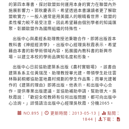
的第四本專書，探討歐盟如何運用本身的實力在聯盟內外
施展影響力。郭秋慶表示，希望透過本書讓讀者更了解歐
盟軟實力，一般人通常是用美國人的眼睛看世界，歐盟的
柔性權力較不易受注意，因此希望藉由個別學者的知識匯
聚，彰顯歐盟作為國際組織的特殊性。
出版中心與產經系助理教授池秉聰合作，即將出版首本
教科書《神經經濟學》，出版中心經理吳秋霞表示，希望
藉由本書的新學術領域內容，拓展國內教科書的新興市
場，以建立本校的學術品牌知名度和形象。
出版中心日前協助建築系出版《農村實驗場》，該書由
建築系系主任黃瑞茂、助理教授畢光建，帶領學生赴往雲
林縣莿桐鄉協助當地農村規劃的學生作品集；而畢光建著
作的《建築的理由》即將出版，他表示，和出版中心合
作，提供專業出版建議，並協助補助申請，幫助很大。吳
秋霞說：「歡迎全校教師有任何出版問題，都可向出版中
心洽詢。」詳情請洽出版中心經理吳秋霞，分機2065。
NO.895 |
更新時間：2013-05-13 |
點閱：
1844 |
下載：