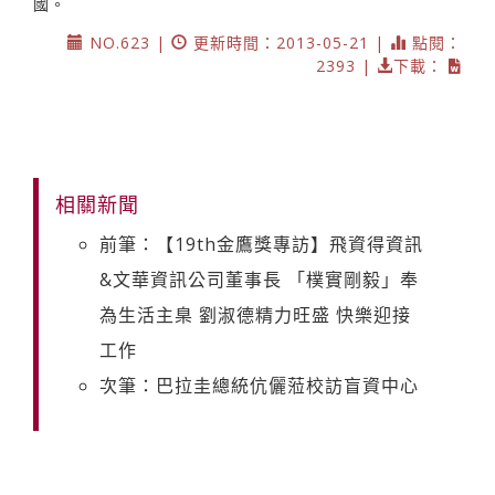
國。
NO.623 |
更新時間：2013-05-21 |
點閱：
2393 |
下載：
相關新聞
前筆：【19th金鷹獎專訪】飛資得資訊
&文華資訊公司董事長 「樸實剛毅」奉
為生活主臬 劉淑德精力旺盛 快樂迎接
工作
次筆：巴拉圭總統伉儷蒞校訪盲資中心