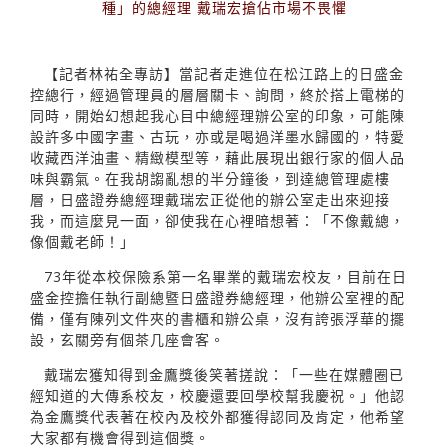
種」的總經理 戴瑞宏搶佔市場不畏懼
【記者林祐全專訪】當記者走進位在松江路上的日盛金
控總行，經過管理員的層層關卡、詢問，終於搭上電梯的
同時，開始幻想起我心目中總經理辦公室的印象，可能陳
設許多中國字畫、古玩，亦或是喝過洋墨水歸國的，特愛
收藏西洋油畫、精緻模型等，藉此展現出銀行家的個人品
味與霸氣。在我胡謅亂想的半分鐘後，到達總管理處樓
層，日盛證券總經理戴瑞宏正從他的辦公室走出來迎接
我，而這麼見一面，卻使我在心裡暗想著：「不像戴總，
像個戴老師！」
73年從本校保險系第一名畢業的戴瑞宏校友，目前在日
盛金控擔任執行副總暨日盛證券總經理，他辦公室裡的配
備，僅有陳列文件夾的書櫃和辦公桌，沒有誇張浮華的擺
設，玄關旁有個茶几座會客。
戴瑞宏獲知得到金鷹獎後笑著搓說：「一些在媒體圈已
經知道的大傳系校友，校慶還要回學校幫我慶祝。」他認
為金鷹獎代表著在校內及校外都獲得認同及肯定，他希望
大家都有機會得到這個獎。