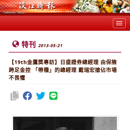
Toggl
navig
特刊
2013-05-21
【19th金鷹獎專訪】日盛證券總經理 由保險
跨足金控 「帶種」的總經理 戴瑞宏搶佔市場
不畏懼