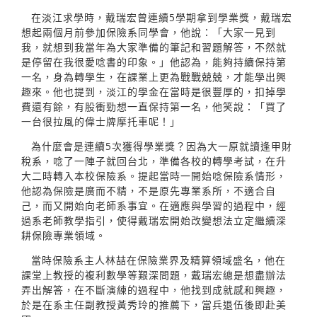
在淡江求學時，戴瑞宏曾連續5學期拿到學業獎，戴瑞宏
想起兩個月前參加保險系同學會，他說：「大家一見到
我，就想到我當年為大家準備的筆記和習題解答，不然就
是停留在我很愛唸書的印象。」他認為，能夠持續保持第
一名，身為轉學生，在課業上更為戰戰兢兢，才能學出興
趣來。他也提到，淡江的學金在當時是很豐厚的，扣掉學
費還有餘，有股衝勁想一直保持第一名，他笑說：「買了
一台很拉風的偉士牌摩托車呢！」
為什麼會是連續5次獲得學業獎？因為大一原就讀逢甲財
稅系，唸了一陣子就回台北，準備各校的轉學考試，在升
大二時轉入本校保險系。提起當時一開始唸保險系情形，
他認為保險是廣而不精，不是原先專業系所，不適合自
己，而又開始向老師系事宜。在適應與學習的過程中，經
過系老師教學指引，使得戴瑞宏開始改變想法立定繼續深
耕保險專業領域。
當時保險系主人林喆在保險業界及精算領域盛名，他在
課堂上教授的複利數學等艱深問題，戴瑞宏總是想盡辦法
弄出解答，在不斷演練的過程中，他找到成就感和興趣，
於是在系主任副教授黃秀玲的推薦下，當兵退伍後即赴美