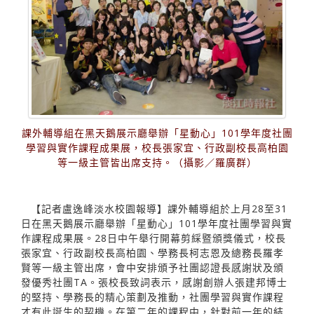
課外輔導組在黑天鵝展示廳舉辦「星動心」101學年度社團
學習與實作課程成果展，校長張家宜、行政副校長高柏園
等一級主管皆出席支持。（攝影／羅廣群）
【記者盧逸峰淡水校園報導】課外輔導組於上月28至31
日在黑天鵝展示廳舉辦「星動心」101學年度社團學習與實
作課程成果展。28日中午舉行開幕剪綵暨頒獎儀式，校長
張家宜、行政副校長高柏園、學務長柯志恩及總務長羅孝
賢等一級主管出席，會中安排頒予社團認證長感謝狀及頒
發優秀社團TA。張校長致詞表示，感謝創辦人張建邦博士
的堅持、學務長的精心策劃及推動，社團學習與實作課程
才有此誕生的契機。在第二年的課程中，針對前一年的結