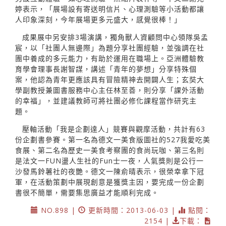
婷表示，「展場設有寄送明信片、心理測驗等小活動都讓
人印象深刻，今年展場更多元盛大，感覺很棒！」
成果展中另安排3場演講，獨角獸人資顧問中心領隊吳孟
宸，以「社團人無邊際」為題分享社團經驗，並強調在社
團中養成的多元能力，有助於運用在職場上。亞洲體驗教
育學會理事長謝智謀，講述「青年的夢想」分享特殊個
案，他認為青年更應該具有冒險精神去開闢人生；玄奘大
學副教授兼圖書服務中心主任林至善，則分享「課外活動
的幸福」，並建議教師可將社團必修化課程當作研究主
題。
壓軸活動「我是企劃達人」競賽與觀摩活動，共計有63
份企劃書參賽。第一名為德文一美食版圖社的527我愛吃美
食展、第二名為歷史一美食考察團的食尚玩咖、第三名則
是法文一FUN盪人生社的Fun士一夜，人氣獎則是公行一
沙發馬鈴薯社的夜艷。德文一陳俞晴表示，很榮幸拿下冠
軍，在活動策劃中展現創意是獲獎主因，要完成一份企劃
書很不簡單，需要集思廣益才能順利完成。
NO.898 |
更新時間：2013-06-03 |
點閱：
2154 |
下載：