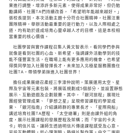
果進行調整，增添許多新元素，使得成果非常好，但仍勉
勵講師、社團TA們持續改善，「希望明年能越來越好。」
張校長提到，本次活動主題十分符合社團精神，社團注重
團隊精神，舉辦活動最重要的是行動力，以及人際相處之
道，均有助於達成培育心靈卓越人才的目標，這是本校相
當重要的核心價值。
社團學習與實作課程召集人黃文智表示，看同學們參與
就像是看到社團的心血、新希望，強調課外活動學到的技
能不僅豐富生活，在職場上能有更多應用的機會，也希望
得獎同學加入社團發揮長才，未來加入北極星服務團擔任
社團TA，帶領學弟妹進入社團世界！
擔任成果展總召產經三李濠仲說明，策展運用太空、星
際及宇宙等元素包裝，將展區規劃成5個部分，並設置靜態
展示、互動遊戲及企劃競賽。其中，「銀河旅程」展現社
團經營管理成果、「夢想之星」呈現修習課程的學習成
果、「銀河指南」介紹講師群的專業長才、「星際飛船」
講述培育社團TA歷程、「太空總署」則是由課外組的角
度，展示社團課程的發展歷程及架構；而「宇宙的卡夫
卡」明信片區，讓師生透過明信片傳達課程感受及心意。
另設互動體驗，如心理測驗、熱縮片製作等。中文二謝宛