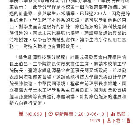
學院化學系共8系跨領域合作的學分學程，工學院院長何啟
東表示：「此學分學程是本校第一個向教育部申請補助通
過的計畫案，參與學生非常踴躍，已超過200人！因為是跨
系的合作，學生除了本科系的知識，還可以學到他系的東
西，對學生而言是很好的訓練。綠色能源的新興科技是與
時俱進的，因此未來也將強化課程，聘請專業講師與業師
蒞校授課，以學習導向帶動實作，讓學生將所學應用在實
務上，對進入職場也有實際效用。」
「綠色能源科技學分學程」計畫成果發表會由理學院院
長王伯昌、工學院院長何啟東擔任主席，邀請本校前工學
院院長、臺灣永續能源基金會董事長簡又新致詞，並以發
表成果海報佈置會場，邀請萬能科技大學觀光與設計學院
院長陳俊瑜、中華民國環境工程學會前理事長李錦地、國
立臺灣大學土木工程學系系主任呂良正、國聯創業投資總
經理孫慶鋒等貴賓進行專題演講，針對綠色能源的進展和
新方向進行交流。
NO.899 |
更新時間：2013-06-10 |
點閱：
1979 |
下載：