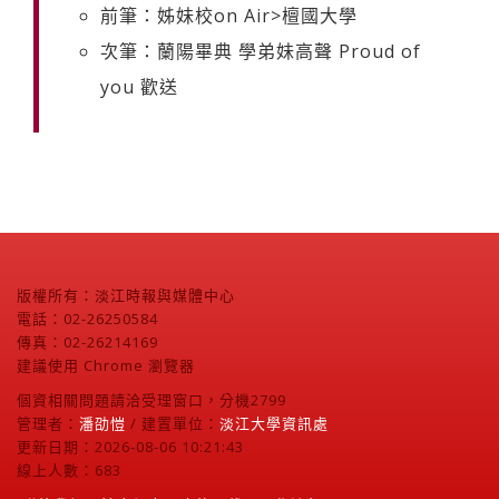
前筆：姊妹校on Air>檀國大學
次筆：蘭陽畢典 學弟妹高聲 Proud of
you 歡送
版權所有：淡江時報與媒體中心
電話：02-26250584
傳真：02-26214169
建議使用 Chrome 瀏覽器
個資相關問題請洽受理窗口，分機2799
管理者：
潘劭愷
/ 建置單位：
淡江大學資訊處
更新日期：2026-08-06 10:21:43
線上人數：683