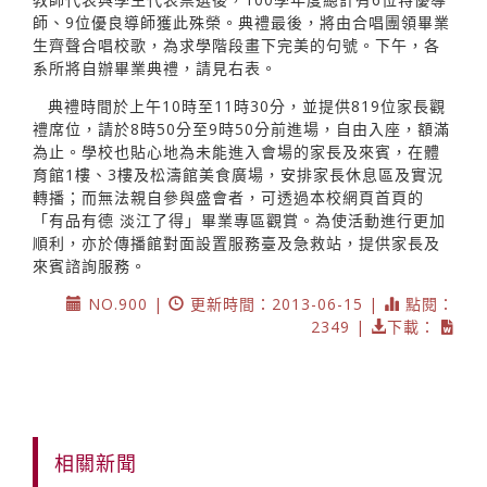
師、9位優良導師獲此殊榮。典禮最後，將由合唱團領畢業
生齊聲合唱校歌，為求學階段畫下完美的句號。下午，各
系所將自辦畢業典禮，請見右表。
典禮時間於上午10時至11時30分，並提供819位家長觀
禮席位，請於8時50分至9時50分前進場，自由入座，額滿
為止。學校也貼心地為未能進入會場的家長及來賓，在體
育館1樓、3樓及松濤館美食廣場，安排家長休息區及實況
轉播；而無法親自參與盛會者，可透過本校網頁首頁的
「有品有德 淡江了得」畢業專區觀賞。為使活動進行更加
順利，亦於傳播館對面設置服務臺及急救站，提供家長及
來賓諮詢服務。
NO.900 |
更新時間：2013-06-15 |
點閱：
2349 |
下載：
相關新聞