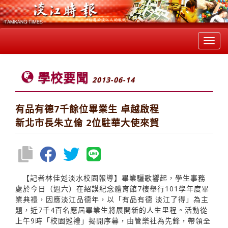
Toggl
navig
學校要聞
2013-06-14
有品有德7千餘位畢業生 卓越啟程
新北市長朱立倫 2位駐華大使來賀
【記者林佳彣淡水校園報導】畢業驪歌響起，學生事務
處於今日（週六）在紹謨紀念體育館7樓舉行101學年度畢
業典禮，因應淡江品德年，以「有品有德 淡江了得」為主
題，近7千4百名應屆畢業生將展開新的人生里程。活動從
上午9時「校園巡禮」揭開序幕，由管樂社為先鋒，帶領全