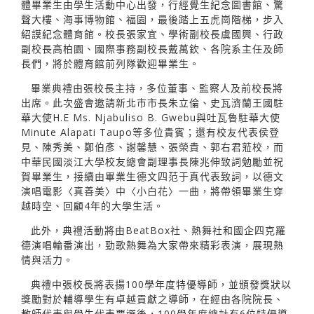
體畢業生由學生活動中心出發，行經覺生紀念圖書館、驚
聲大樓、海事博物館、福園，最後踏上五虎崗階梯，步入
紹謨紀念體育館。校長張家宜、學術副校長虞國興、行政
副校長高柏園、國際事務副校長戴萬欽、各院系主任及師
長們，將於體育館前列隊歡迎畢業生。
畢業典禮由張校長主持，多位董事、監察人及前校長將
出席。此次盛會邀請新北市市長朱立倫、史瓦濟蘭王國駐
華大使H.E Ms. Njabuliso B. Gwebu與吐瓦魯駐華大使
Minute Alapati Taupo等多位貴賓；還有校友代表侯登
見、陳秀美、鄭伯彥、謝馨慧、張榮貴、郭右君蒞校，而
中華民國淡江大學校友總會副理事長陳兆伸致詞勉勵並祝
賀畢業生，接續由畢業生德文四范于真代表致詞，以德文
演唱電影〈真善美〉中〈小白花〉一曲，將帶領畢業生穿
越時空、回顧4年的大學生活。
此外，典禮活動將由BeatBox社、熱舞社和國企四克羅
德演唱輪番演出，勁歌熱舞為大家帶來精彩表演，展現熱
情與活力。
典禮中張校長將表揚100學年度特優導師，並頒發獎狀以
獎勵對於輔導學生有卓越貢獻之導師，在經由各院院長、
教師代表與學生代表票選後，100學年度總計有6位特優導