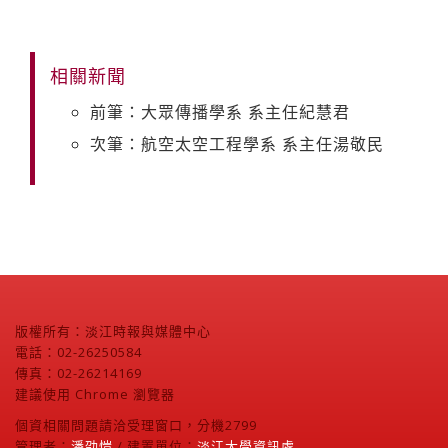
相關新聞
前筆：大眾傳播學系 系主任紀慧君
次筆：航空太空工程學系 系主任湯敬民
版權所有：淡江時報與媒體中心
電話：02-26250584
傳真：02-26214169
建議使用 Chrome 瀏覽器
個資相關問題請洽受理窗口，分機2799
管理者：
潘劭愷
/ 建置單位：
淡江大學資訊處