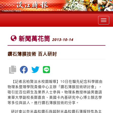
Toggl
navig
新聞萬花筒
2013-10-14
鑽石薄膜技術 百人研討
【記者呂柏賢淡水校園報導】10日在騮先紀念科學館由
物理系暨理學院貴儀中心主辦「鑽石薄膜技術研討會」，
吸引近百位師生及業界人士參與。物理系教授林諭男邀請
東華大學副校長鄭嘉良、美國卡內基研究中心博士顏志學
等多位與談人，進行鑽石薄膜技術的分享。
研討會以奈米晶粒鑽石與超耐米晶粒鑽石薄膜特性為主