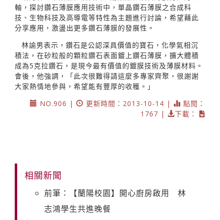
軸，探討鑽石薄膜應用技術中，單晶鑽石薄膜之合成科
技、生物科技及高導電等特性為主題進行討論，希望藉此
分享應用，激盪出更多鑽石薄膜的發展性。
林諭男表示，鑽石是公認深具價值的寶石，化學氣相沉
積法，在砂粒般的顆粒鑽石表面鍍上鑽石薄膜，擴大體積
成為5克拉鑽石，是現今最有價值的鍍膜技術及薄膜材料。
會後，他強調，「此次很難得請這麼多專家齊聚，很謝謝
大家熱情地參與，希望能有豐厚的收穫。」
NO.906 |
更新時間：2013-10-14 |
點閱：
1767 |
下載：
相關新聞
前筆：【蘭陽校園】開心廚房啟用 林
志鴻學生共進晚餐