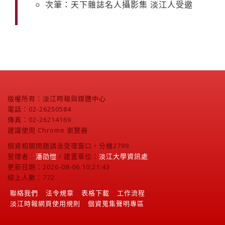
次筆：天下雜誌名人攝影集 淡江人受邀
版權所有：淡江時報與媒體中心
電話：02-26250584
傳真：02-26214169
建議使用 Chrome 瀏覽器
個資相關問題請洽受理窗口，分機2799
管理者：
潘劭愷
/ 建置單位：
淡江大學資訊處
更新日期：2026-08-06 10:21:43
線上人數：772
聯絡我們
法令規章
表格下載
工作流程
淡江時報網頁使用規則
個資蒐集聲明專區