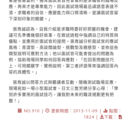
象是很重要的，通常面試官首先會看的是求職者的臨場反
應，再來才是專業能力，因此面試現場最忌諱語意表達不
清，求職者的自信、應變能力與口條清晰，是讓面試官留
下深刻印象的關鍵。」
張育誠認為，自我介紹是求職時要好好把握的機會，建
議可先準備幾個好故事，在敘述過程中強調自己的特質與
優點，並應用於面試官的提問。張育誠分析面試官的應試
風格：青澀型、高談闊論型、挑戰型及親慈型，並依這些
類型說明可應對方法；他以面試官可能會提出的問題為
例，協助現場同學如何回答與應對，「在回答問題技巧
上，可用關鍵字、實例說明、第三者評語等來強調回答內
容的具體性。」
張育誠以問答方式與聽講者互動，隨機測試臨場反應，
現場宛如一場小型面試會。日文三詹芳綉分享心得：「學
到許多實用的面試技巧，讓我對未來的職涯規劃更有把
握！」
NO.910 |
更新時間：2013-11-09 |
點閱：
1824 |
下載：