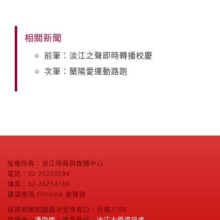
相關新聞
前筆：淡江之聲即時轉播校慶
次筆：蘭陽愛運動路跑
版權所有：淡江時報與媒體中心
電話：02-26250584
傳真：02-26214169
建議使用 Chrome 瀏覽器
個資相關問題請洽受理窗口，分機2799
管理者：
潘劭愷
/ 建置單位：
淡江大學資訊處