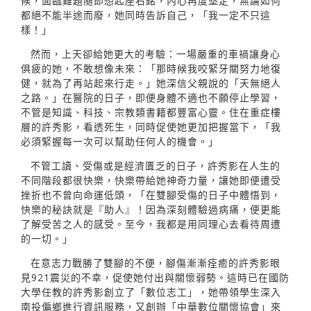
候，面臨難題隨即想起座右銘，內心再度堅定，無論如何
都絕不能半途而廢，她同時告訴自己，「我一定不只這
樣！」
然而，上天卻給她更大的考驗：一場嚴重的車禍讓身心
俱疲的她，不敢想像未來：「那時候我咬緊牙關努力地復
健，就為了再站起來行走。」她深信父親說的「天無絕人
之路。」在醫院的日子，即便身體不適也不願停止學習，
不管是知識、科技、宗教類書籍都豐富心靈。住在重症樓
層的許秀影，看透死生，同時促使她更加把握當下，「我
必須緊握每一次可以幫助任何人的機會。」
不管工讀、受傷或是經濟匱乏的日子，許秀影在人生的
不同階段都很快樂，快樂帶給她神奇力量，讓她即便遭受
挫折也不曾向命運低頭，「在雙腳受傷的日子中體悟到，
快樂的秘訣就是『助人』！因為深刻體驗過病痛，便更能
了解受苦之人的感受。至今，我都是用同理心去看待周遭
的一切。」
在意志力戰勝了雙腳的不便，腳傷漸漸痊癒的許秀影眼
見921震災的不幸，促使她付出與關懷弱勢。這時已在國防
大學任教的許秀影創立了「數位志工」，她帶領學生深入
南投偏鄉進行資訊服務，又創辦「中華數位關懷協會」來