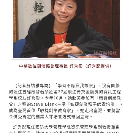
中華數位關懷協會理事長 許秀影（許秀影提供）
【記者蘇靖雅專訪】「學習不應自我設限」，沒有圍牆
的淡江曾經啟發著榮獲第27屆淡江菁英金鷹獎的資訊工程
學系校友許秀影。今年10月，她赴美參加有「精實創業教
父」之稱的Steve Blank主講「敏捷創業種子師資培訓」，
成為臺灣首位「敏捷創業教育家」。她走出臺灣，並將當
今備受肯定的創業人才培養方式帶回臺灣。
許秀影現任國防大學管理學院資訊管理學系副教授兼系