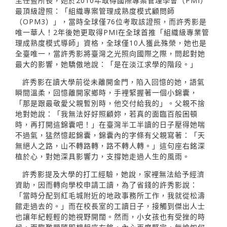
主任暨所長，她於2010年取得國際專案管理學會（PMI）
最頂級證照：「組織專案管理成熟度模式顧問師
（OPM3）」，當時全球僅76位考取該證照，而許秀影是
唯一華人！2年後她更取得PMI在全球首推「組織級專業管
理成熟度模式導師」資格，全球僅10人獲此殊榮，她也是
全臺唯一，當許秀影將臺灣之光照向國際之際，問起對她
最大的影響，她驕傲地說：「是在淡江求學的階段。」
許秀影在讀大學前從未離開金門，陷入回憶的她，語氣
瞬間溫柔，回憶離開家鄉時，手裡緊握著一個小錦囊，
「那是跟最敬愛父親暫別時，他交付給我的」。父親不捨
地對她說：「我無法好好照顧妳，若真的面臨百般困頓
時，再打開這錦囊吧！」在臺灣半工半讀的日子壓得她喘
不過氣，猛然憶起錦囊，錦囊內的字條有父親寫著：「天
無絕人之路，山不轉路轉，路不轉人轉。」這句座右銘深
植於心，對她深具影響力，支撐她走過人生的風雨。
許秀影提及大學的打工經驗，她說，家裡無法給予經濟
資助，因而轉向學校申請工讀，為了省錢的許秀影說：
「當時分配到紅毛城附近的地政事務所工作，我就從松濤
館走過去的。」而在校長室的工讀日子，接觸到傑出人士
也讓年紀輕輕的她視野開闊。然而，小女孩也有受挫的時