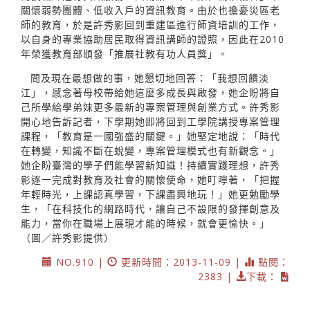
關懷弱勢團體、低收入戶的資訊教育。由於也擔憂災區老
師的教育，於是許秀影回到重建區進行師資培訓的工作，
以自身的專業協助居民取得資訊講師的證照，因此在2010
年榮獲教育部頒發「推展社教有功人員獎」。
問及現在最想做的事，她懇切地回答：「我想回饋淡
江」，感念著母校帶給她這麼多成長與啟發，她企盼將自
己所學給學弟妹更多最新的專案管理與創業方式。許秀影
開心地告訴記者，下學期她即將回到工學院講授專案管理
課程，「教育是一國強盛的關鍵。」她堅定地說：「時代
在轉變，知識不斷在蛻變，專案管理模式也有新觀念。」
她企盼臺灣的學子們能學習新知識！持續實踐理想，許秀
影逐一完成對教育及社會的關懷使命，她叮嚀著，「把握
年輕時光，上課認真學習，下課盡興地玩！」她更勉勵學
生，「在科技化的網路時代，讓自己不設限的發揮創意及
能力，當你在職場上展現才能的時候，就會更愉快。」
（圖／許秀影提供）
NO.910 |
更新時間：2013-11-09 |
點閱：
2383 |
下載：