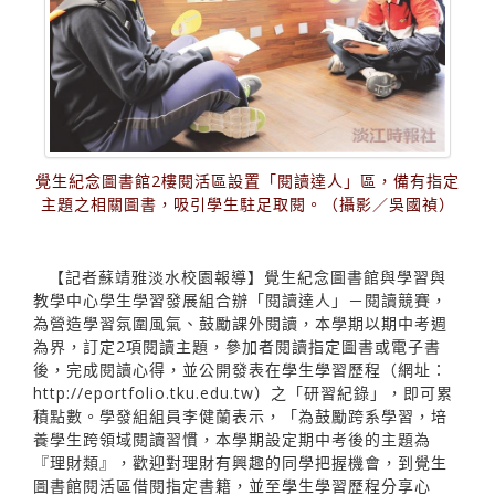
覺生紀念圖書館2樓閱活區設置「閱讀達人」區，備有指定
主題之相關圖書，吸引學生駐足取閱。（攝影／吳國禎）
【記者蘇靖雅淡水校園報導】覺生紀念圖書館與學習與
教學中心學生學習發展組合辦「閱讀達人」－閱讀競賽，
為營造學習氛圍風氣、鼓勵課外閱讀，本學期以期中考週
為界，訂定2項閱讀主題，參加者閱讀指定圖書或電子書
後，完成閱讀心得，並公開發表在學生學習歷程（網址：
http://eportfolio.tku.edu.tw
）之「研習紀錄」，即可累
積點數。學發組組員李健蘭表示，「為鼓勵跨系學習，培
養學生跨領域閱讀習慣，本學期設定期中考後的主題為
『理財類』，歡迎對理財有興趣的同學把握機會，到覺生
圖書館閱活區借閱指定書籍，並至學生學習歷程分享心