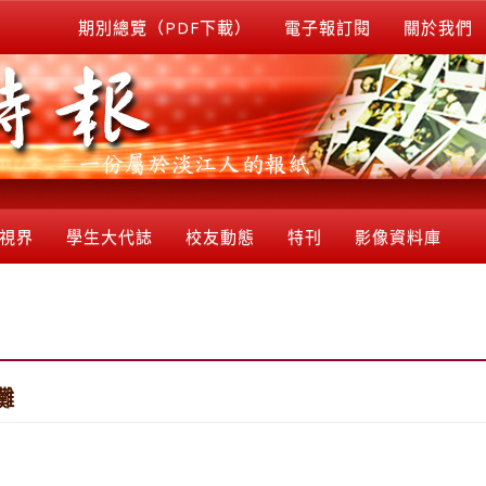
期別總覽（PDF下載）
電子報訂閱
關於我們
視界
學生大代誌
校友動態
特刊
影像資料庫
攤