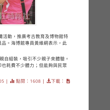
擺攤活動，推廣考古教育及博物館特
獎品。海博館專員黃維綱表示，此
眾親自組裝，吸引不少親子來體驗。
卻也耗費不少體力；但能夠與民眾
05 |
點閱：1608 |
下載：