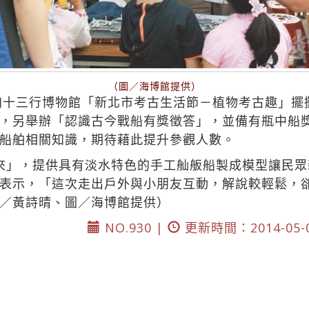
（圖／海博館提供）
參加十三行博物館「新北市考古生活節－植物考古趣」
，另舉辦「認識古今戰船有獎徵答」，並備有瓶中船
船舶相關知識，期待藉此提升參觀人數。
來」，提供具有淡水特色的手工舢舨船製成模型讓民
表示，「這次走出戶外與小朋友互動，解說較輕鬆，
／黃詩晴、圖／海博館提供）
NO.930 |
更新時間：2014-05-