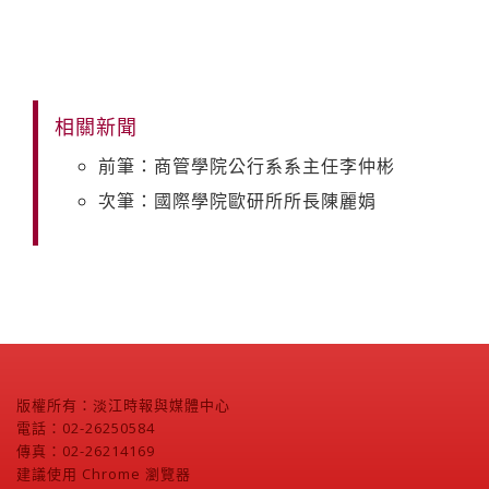
相關新聞
前筆：商管學院公行系系主任李仲彬
次筆：國際學院歐研所所長陳麗娟
版權所有：淡江時報與媒體中心
電話：02-26250584
傳真：02-26214169
建議使用 Chrome 瀏覽器