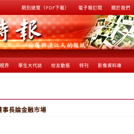
期別總覽（PDF下載）
電子報訂閱
關於我們
視界
學生大代誌
校友動態
特刊
影像資料庫
清董事長論金融市場