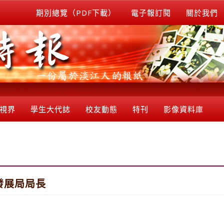
期別總覽（PDF下載）
電子報訂閱
關於我們
視界
學生大代誌
校友動態
特刊
影像資料庫
發展局局長