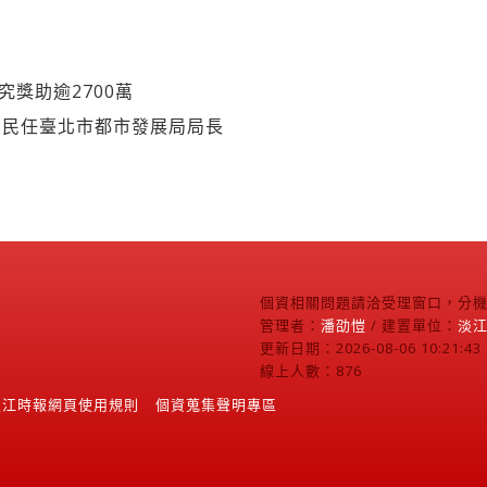
究獎助逾2700萬
洲民任臺北市都市發展局局長
個資相關問題請洽受理窗口，分機2
管理者：
潘劭愷
/ 建置單位：
淡
更新日期：2026-08-06 10:21:43
線上人數：876
淡江時報網頁使用規則
個資蒐集聲明專區