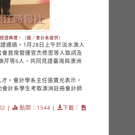
正式授證典禮。（圖／會計系提供）
認證通過。1月28日上午於淡水漁人
公會首席營運官杰修思等人致詞及
煥芹等6人，共同見證臺灣與澳洲
人才。會計學系主任張寶光表示，
助會計系學生考取澳洲註冊會計師
02 |
點閱：1544 |
下載：